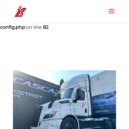
Warning
: Constant WP_DEBUG already defined in
/home/testeban/web/transportesesteban.com/public_h
config.php
on line
82